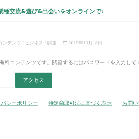
異業種交流&遊び&出会いをオンラインで♩
6 フランジパニアサコ先生によるビジ
ホ
コン
ー
ニアサコ先
5運の上げ方磨き方☆
ム
の上げ方磨
コンテンツ
/
ビジネス
/
開運
2019年10月18日
有料コンテンツです。閲覧するにはパスワードを入力して
イバシーポリシー
特定商取引法に基づく表示
お問い