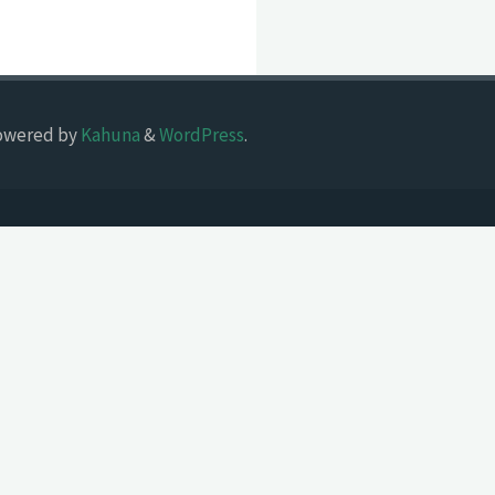
owered by
Kahuna
&
WordPress
.