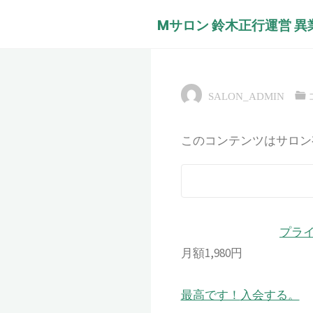
コ
Mサロン 鈴木正行運営 
ン
2019/10/1
テ
ネスに必要な☆
ン
ツ
SALON_ADMIN
へ
ス
このコンテンツはサロン
キ
ッ
プ
プラ
月額1,980円
最高です！
入会する。