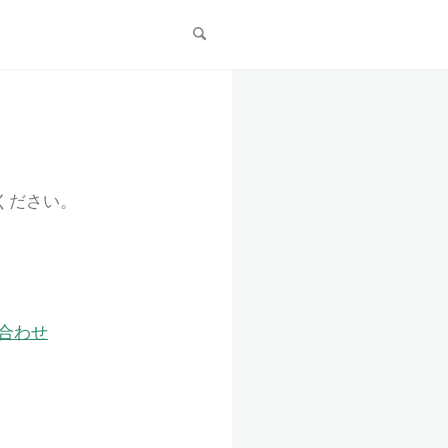
テンツ
2019/10/16 フランジパ
生によるビジネスに必要な☆5運
き方☆
ください。
合わせ