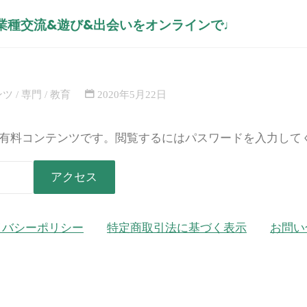
現在月商3000万ほどで、ゆめの
異業種交流&遊び&出会いをオンラインで♩
ホ
コン
れている ほしてぃ先生の熱血授
ー
商3000
ム
ている ほ
ンツ
/
専門
/
教育
2020年5月22日
有料コンテンツです。閲覧するにはパスワードを入力して
イバシーポリシー
特定商取引法に基づく表示
お問い