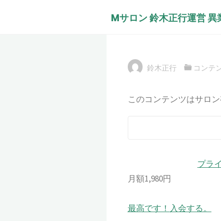
コ
中国輸入物販で
Mサロン 鈴木正行運営 
ン
ばの活動費とさ
テ
ン
業
ツ
鈴木正行
コンテ
へ
ス
このコンテンツはサロン
キ
ッ
プ
プラ
月額1,980円
最高です！
入会する。