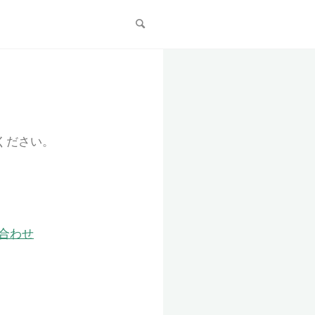
テンツ
中国輸入物販で現在月
万ほどで、ゆめのばの活動費とされ
してぃ先生の熱血授業
ください。
合わせ