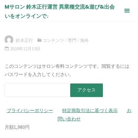
コ
Mサロン 鈴木正行運営 異業種交流&遊び&出会
インドに行ってみた話ヨッシー降臨
ン
いをオンラインで♩
（座談会風）
テ
ン
ホ
コンテンツ
インドに行ってみた話ヨッシー降臨（座談会
ー
風）
ツ
ム
鈴木正行
コンテンツ
/
専門
/
海外
へ
2020年12月13日
ス
キ
このコンテンツはサロン有料コンテンツです。閲覧するには
ッ
パスワードを入力してください。
プ
プライバシーポリシー
特定商取引法に基づく表示
お
問い合わせ
月額1,980円