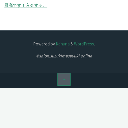
最高です！
入会する。
Powered by
Kahuna
&
WordPress
.
©salon.suzukimasayuki.online