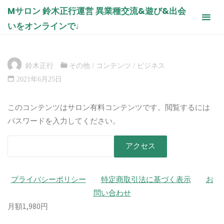
コ
物販の事故を保証するPL保険を知ろ
Mサロン 鈴木正行運営 異業種交流&遊び&出会
ン
う 日本ファイナンシャルプランナー
いをオンラインで♩
テ
ズ協会正会員（AFP）加藤明浩様
ン
ホ
コンテンツ
ビジネス
その他
物販の事故を保証す
ー
るPL保険を知ろう 日本ファイナンシャルプランナーズ協会正会員
ツ
ム
鈴木正行
その他
/
コンテンツ
/
ビジネス
（AFP）加藤明浩様
へ
2021年6月25日
ス
キ
このコンテンツはサロン有料コンテンツです。閲覧するには
ッ
パスワードを入力してください。
プ
プライバシーポリシー
特定商取引法に基づく表示
お
問い合わせ
月額1,980円