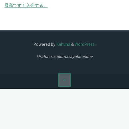
最高です！
入会する。
Powered by
Kahuna
&
WordPress
.
©salon.suzukimasayuki.online