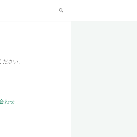
テンツ
毎年恒例 鈴木正行か
年のまとめ【どんな人が稼ぎ続けど
えるのか】など
ください。
合わせ