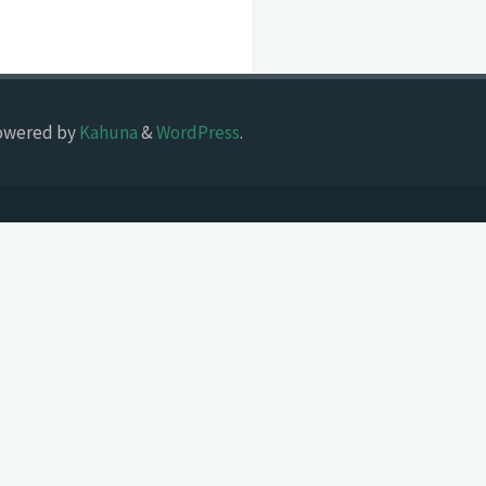
owered by
Kahuna
&
WordPress
.