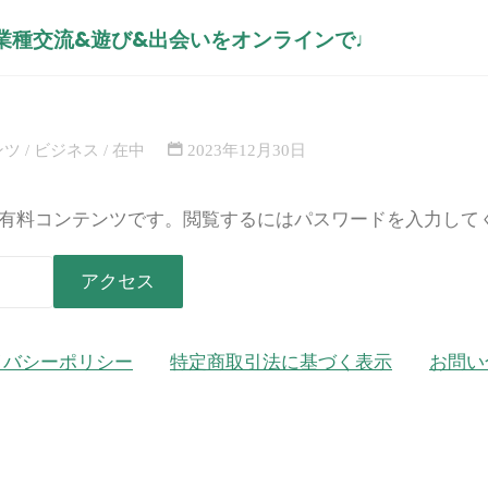
異業種交流&遊び&出会いをオンラインで♩
行から2023年のまとめ【どんな
ホ
コン
ー
ら2023
んな人が消えるのか】など
ム
んな人が消
ンツ
/
ビジネス
/
在中
2023年12月30日
有料コンテンツです。閲覧するにはパスワードを入力して
イバシーポリシー
特定商取引法に基づく表示
お問い