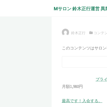
コ
Mサロン 鈴木正行運営 
ン
毎年恒例 鈴木正
テ
人が稼ぎ続けど
ン
ツ
鈴木正行
コンテ
へ
ス
このコンテンツはサロン
キ
ッ
プ
プラ
月額1,980円
最高です！
入会する。