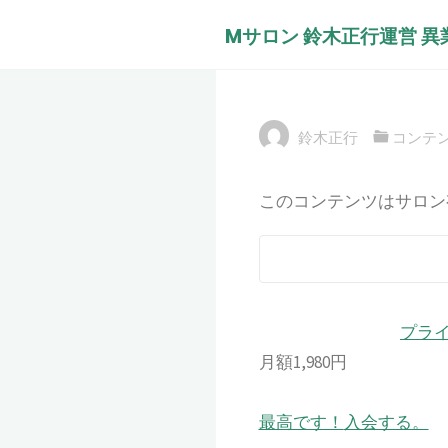
コ
Mサロン 鈴木正行運営 
ン
脳梗塞の前兆か
テ
は？ 綾さんの
ン
ツ
鈴木正行
コンテ
へ
ス
このコンテンツはサロン
キ
ッ
プ
プラ
月額1,980円
最高です！
入会する。