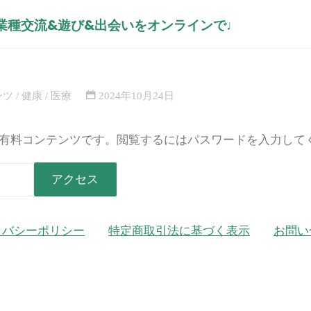
異業種交流&遊び&出会いをオンラインで♩
も!? 見逃しがちな日常の不調と
ホ
コン
ー
逃しがちな
学びをシェア！
ム
をシェア！
ンツ
/
健康
/
医療
2024年10月24日
有料コンテンツです。閲覧するにはパスワードを入力して
イバシーポリシー
特定商取引法に基づく表示
お問い