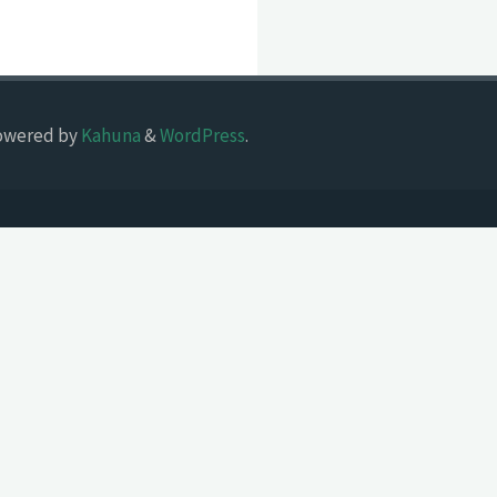
owered by
Kahuna
&
WordPress
.