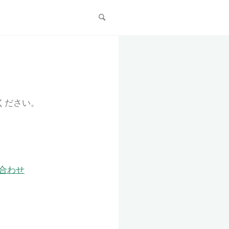
テンツ
脳梗塞の前兆かも!? 見
日常の不調とは？ 綾さんの学び
ください。
合わせ