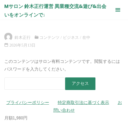
コ
Mサロン 鈴木正行運営 異業種交流&遊び&出会
タヌカルク 中国輸入「発注ツー
ン
いをオンラインで♩
ル」完成説明会
テ
ン
ホ
コンテンツ
タヌカルク 中国輸入「発注ツール」完成説
ー
明会
ツ
ム
鈴木正行
コンテンツ
/
ビジネス
/
在中
へ
2026年5月13日
ス
キ
このコンテンツはサロン有料コンテンツです。閲覧するには
ッ
パスワードを入力してください。
プ
プライバシーポリシー
特定商取引法に基づく表示
お
問い合わせ
月額1,980円