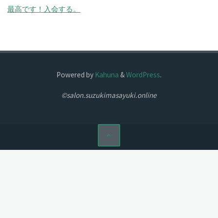
最高です！
入会する。
Powered by
Kahuna
&
WordPress
.
©salon.suzukimasayuki.online