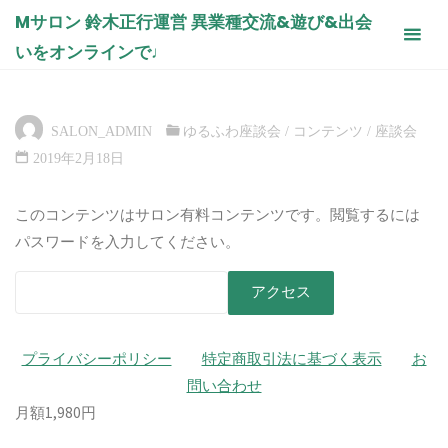
コ
Mサロン 鈴木正行運営 異業種交流&遊び&出会
2019/02/08 お昼の部 人それぞれの幸
ン
いをオンラインで♩
せ
テ
ン
ホ
コンテンツ
ゆるふわ座談会
2019/02/08 お昼の部 人そ
ー
れぞれの幸せ
ツ
ム
SALON_ADMIN
ゆるふわ座談会
/
コンテンツ
/
座談会
へ
2019年2月18日
ス
キ
このコンテンツはサロン有料コンテンツです。閲覧するには
ッ
パスワードを入力してください。
プ
プライバシーポリシー
特定商取引法に基づく表示
お
問い合わせ
月額1,980円