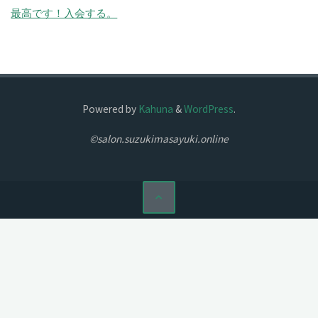
最高です！
入会する。
Powered by
Kahuna
&
WordPress
.
©salon.suzukimasayuki.online