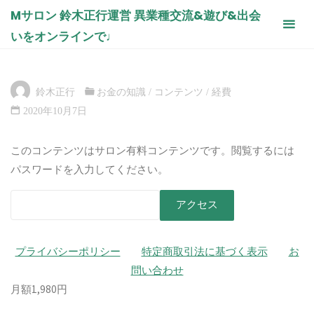
コ
Mサロン 鈴木正行運営 異業種交流&遊び&出会
日用消耗品を経費で落とせる方法 加
ン
いをオンラインで♩
藤明浩先生 ※個人事業主でも可能
テ
ン
ホ
コンテンツ
お金の知識
日用消耗品を経費で落とせる
ー
方法 加藤明浩先生 ※個人事業主でも可能
ツ
ム
鈴木正行
お金の知識
/
コンテンツ
/
経費
へ
2020年10月7日
ス
キ
このコンテンツはサロン有料コンテンツです。閲覧するには
ッ
パスワードを入力してください。
プ
プライバシーポリシー
特定商取引法に基づく表示
お
問い合わせ
月額1,980円