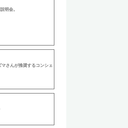
者説明会。
゙マさんが推奨するコンシェ
会