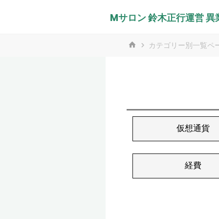
コ
Mサロン 鈴木正行運営 
ン
テ
ホ
カテゴリー別一覧ペ
ン
ー
ツ
ム
へ
ス
キ
ッ
仮想通貨
プ
経費