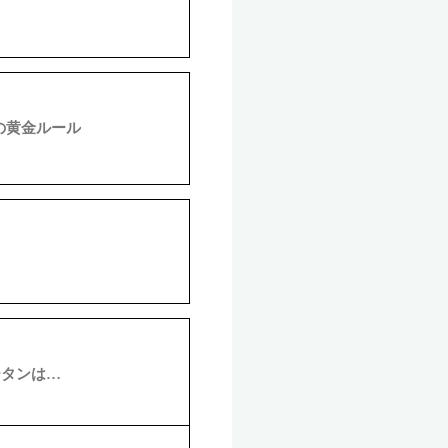
の黄金ルール
ータンは…