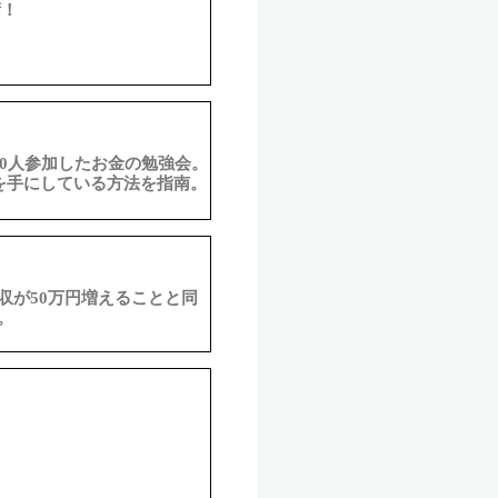
術！
で20,000人参加したお金の勉強会。
円を手にしている方法を指南。
収が50万円増えることと同
。